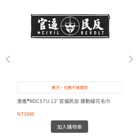
擦汗，也擦不掉憤怒
激進®RDCSTU 12' 官逼民反 運動緹花毛巾
激進
NT$500
NT
加入購物車