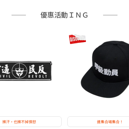
優惠活動ＩＮＧ
擦汗，也擦不掉憤怒
連集合場集合！