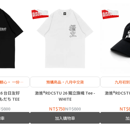
顆心。 一份善
預購商品，八月中交貨
九月初到
越海洋。
 26 台日友好
激進®RDCSTU 26 獨立旗幟 Tee -
激進®RDCSTU®
ともだち TEE
WHITE
$800
NT$750
NT$800
NT$
物車
加入購物車
加