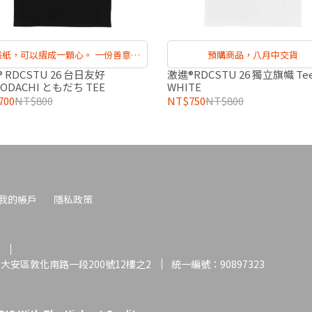
張紙，可以摺成一顆心。 一份善意，
預購商品，八月中交貨
可以跨越海洋。
 RDCSTU 26 台日友好
激進®RDCSTU 26 獨立旗幟 Tee
ODACHI ともだち TEE
WHITE
700
NT$800
NT$750
NT$800
我的帳戶
隱私政策
大安區敦化南路一段200號12樓之2
統一編號：90897323